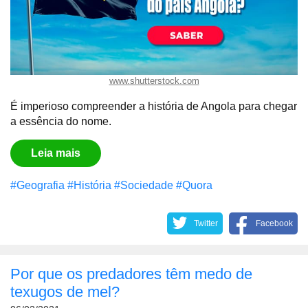
www.shutterstock.com
É imperioso compreender a história de Angola para chegar
a essência do nome.
Leia mais
#Geografia
#História
#Sociedade
#Quora
Twitter
Facebook
Por que os predadores têm medo de
texugos de mel?