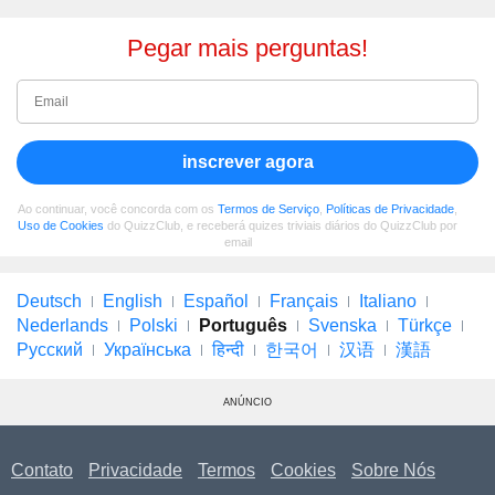
Pegar mais perguntas!
inscrever agora
Ao continuar, você concorda com os
Termos de Serviço
,
Políticas de Privacidade
,
Uso de Cookies
do QuizzClub, e receberá quizes triviais diários do QuizzClub por
email
Deutsch
English
Español
Français
Italiano
Nederlands
Polski
Português
Svenska
Türkçe
Русский
Українська
हिन्दी
한국어
汉语
漢語
ANÚNCIO
Contato
Privacidade
Termos
Cookies
Sobre Nós