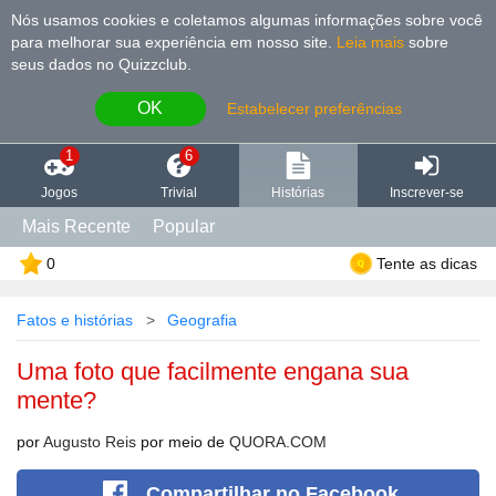
Nós usamos cookies e coletamos algumas informações sobre você
para melhorar sua experiência em nosso site
.
Leia mais
sobre
seus dados no Quizzclub.
OK
Estabelecer preferências
1
6
Jogos
Trivial
Histórias
Inscrever-se
Mais Recente
Popular
0
Tente as dicas
Fatos e histórias
Geografia
Uma foto que facilmente engana sua
mente?
por
Augusto Reis
por meio de
QUORA.COM
Compartilhar
no Facebook