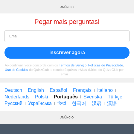
ANÚNCIO
Pegar mais perguntas!
inscrever agora
Ao continuar, você concorda com os
Termos de Serviço
,
Políticas de Privacidade
,
Uso de Cookies
do QuizzClub, e receberá quizes triviais diários do QuizzClub por
email
Deutsch
English
Español
Français
Italiano
Nederlands
Polski
Português
Svenska
Türkçe
Русский
Українська
हिन्दी
한국어
汉语
漢語
ANÚNCIO