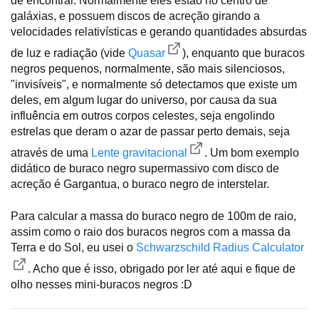
de encontrar. Normalmente eles estão no centro de
galáxias, e possuem discos de acreção girando a
velocidades relativísticas e gerando quantidades absurdas
de luz e radiação (vide
Quasar
), enquanto que buracos
negros pequenos, normalmente, são mais silenciosos,
"invisíveis", e normalmente só detectamos que existe um
deles, em algum lugar do universo, por causa da sua
influência em outros corpos celestes, seja engolindo
estrelas que deram o azar de passar perto demais, seja
através de uma
Lente gravitacional
. Um bom exemplo
didático de buraco negro supermassivo com disco de
acreção é Gargantua, o buraco negro de interstelar.
Para calcular a massa do buraco negro de 100m de raio,
assim como o raio dos buracos negros com a massa da
Terra e do Sol, eu usei o
Schwarzschild Radius Calculator
. Acho que é isso, obrigado por ler até aqui e fique de
olho nesses mini-buracos negros :D