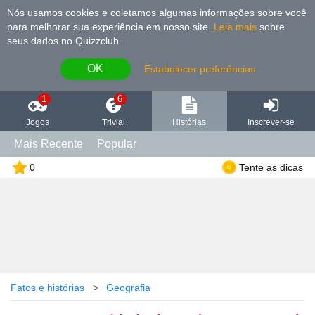
Nós usamos cookies e coletamos algumas informações sobre você
para melhorar sua experiência em nosso site
.
Leia mais
sobre
seus dados no Quizzclub.
OK
Estabelecer preferências
1
6
Jogos
Trivial
Histórias
Inscrever-se
Mais Recente
Popular
0
Tente as dicas
Fatos e histórias
Geografia