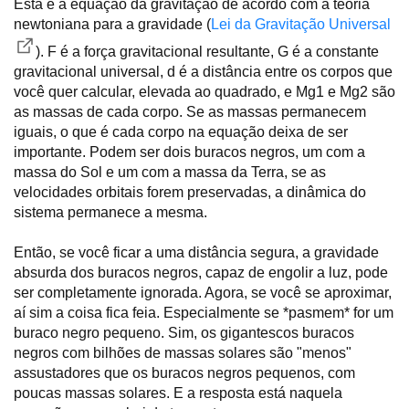
Esta é a equação da gravitação de acordo com a teoria
newtoniana para a gravidade (
Lei da Gravitação Universal
). F é a força gravitacional resultante, G é a constante
gravitacional universal, d é a distância entre os corpos que
você quer calcular, elevada ao quadrado, e Mg1 e Mg2 são
as massas de cada corpo. Se as massas permanecem
iguais, o que é cada corpo na equação deixa de ser
importante. Podem ser dois buracos negros, um com a
massa do Sol e um com a massa da Terra, se as
velocidades orbitais forem preservadas, a dinâmica do
sistema permanece a mesma.
Então, se você ficar a uma distância segura, a gravidade
absurda dos buracos negros, capaz de engolir a luz, pode
ser completamente ignorada. Agora, se você se aproximar,
aí sim a coisa fica feia. Especialmente se *pasmem* for um
buraco negro pequeno. Sim, os gigantescos buracos
negros com bilhões de massas solares são "menos"
assustadores que os buracos negros pequenos, com
poucas massas solares. E a resposta está naquela