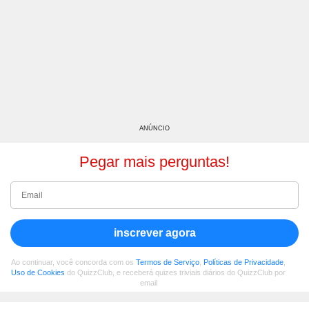
ANÚNCIO
Pegar mais perguntas!
inscrever agora
Ao continuar, você concorda com os
Termos de Serviço
,
Políticas de Privacidade
,
Uso de Cookies
do QuizzClub, e receberá quizes triviais diários do QuizzClub por
email