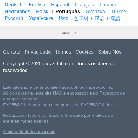
Deutsch
English
Español
Français
Italiano
Nederlands
Polski
Português
Svenska
Türkçe
Русский
Українська
हिन्दी
한국어
汉语
漢語
ANÚNCIO
Contato
Privacidade
Termos
Cookies
Sobre Nós
Copyright © 2026 quizzclub.com. Todos os direitos
reservados
Este site não é parte do site Facebook ou Facebook Inc.
Adicionalmente, este site NÃO é endossado pelo Facebook de
qualquer maneira.
FACEBOOK é uma marca comercial do FACEBOOK, Inc.
Retratação: Todo o conteúdo é fornecido por motivos de
entretenimento apenas
Gestão de dados pessoais