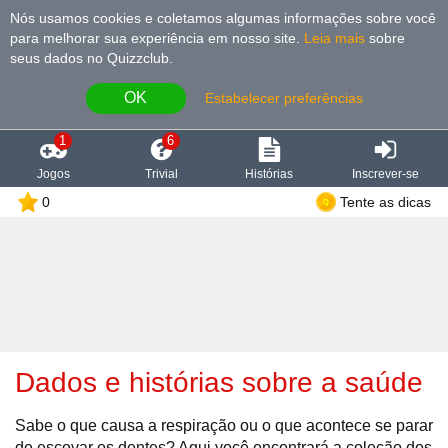
Nós usamos cookies e coletamos algumas informações sobre você
para melhorar sua experiência em nosso site
.
Leia mais
sobre
seus dados no Quizzclub.
OK
Estabelecer preferências
1
6
Jogos
Trivial
Histórias
Inscrever-se
0
Tente as dicas
Dados e histórias sobre a saúde
Sabe o que causa a respiração ou o que acontece se parar
de escovar os dentes? Aqui você encontrará a coleção dos