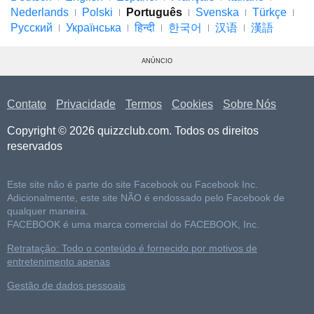
Nederlands
Polski
Português
Svenska
Türkçe
Русский
Українська
हिन्दी
한국어
汉语
漢語
ANÚNCIO
Contato
Privacidade
Termos
Cookies
Sobre Nós
Copyright © 2026 quizzclub.com. Todos os direitos
reservados
Este site não é parte do site Facebook ou Facebook Inc.
Adicionalmente, este site NÃO é endossado pelo Facebook de
qualquer maneira.
FACEBOOK é uma marca comercial do FACEBOOK, Inc.
Retratação: Todo o conteúdo é fornecido por motivos de
entretenimento apenas
Gestão de dados pessoais