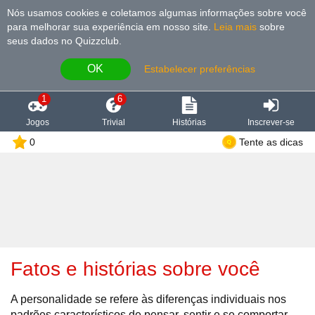
Nós usamos cookies e coletamos algumas informações sobre você
para melhorar sua experiência em nosso site
.
Leia mais
sobre
seus dados no Quizzclub.
OK
Estabelecer preferências
1
6
Jogos
Trivial
Histórias
Inscrever-se
0
Tente as dicas
Fatos e histórias sobre você
A personalidade se refere às diferenças individuais nos
padrões característicos de pensar, sentir e se comportar.