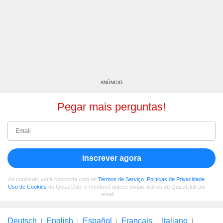
ANÚNCIO
Pegar mais perguntas!
inscrever agora
Ao continuar, você concorda com os
Termos de Serviço
,
Políticas de Privacidade
,
Uso de Cookies
do QuizzClub, e receberá quizes triviais diários do QuizzClub por
email
Deutsch
English
Español
Français
Italiano