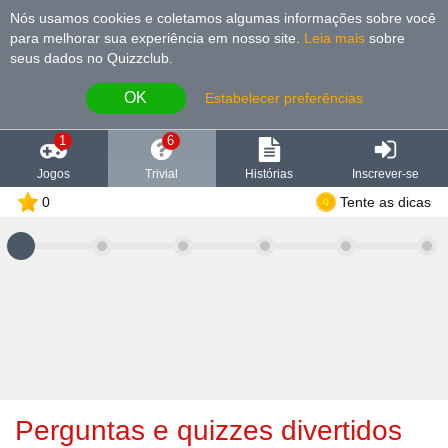
Nós usamos cookies e coletamos algumas informações sobre você
para melhorar sua experiência em nosso site
.
Leia mais
sobre
seus dados no Quizzclub.
OK
Estabelecer preferências
1
6
Jogos
Trivial
Histórias
Inscrever-se
0
Tente as dicas
Perguntas e quizzes divertidos