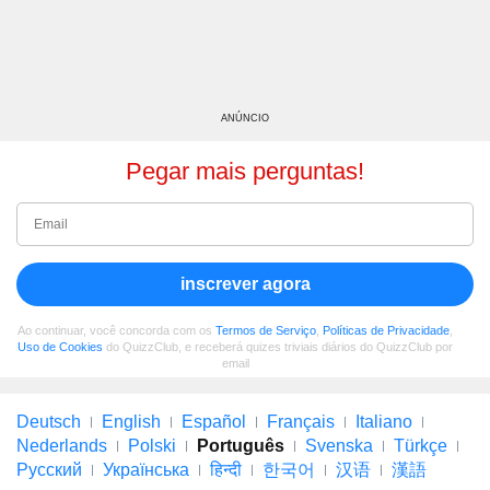
ANÚNCIO
Pegar mais perguntas!
inscrever agora
Ao continuar, você concorda com os
Termos de Serviço
,
Políticas de Privacidade
,
Uso de Cookies
do QuizzClub, e receberá quizes triviais diários do QuizzClub por
email
Deutsch
English
Español
Français
Italiano
Nederlands
Polski
Português
Svenska
Türkçe
Русский
Українська
हिन्दी
한국어
汉语
漢語