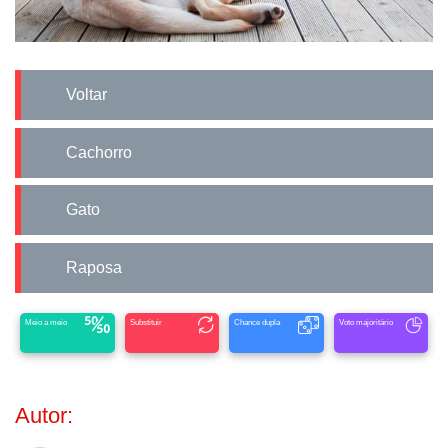
Voltar
Cachorro
Gato
Raposa
Meio a meio
Substituir
Chance dupla
Voto majoritário
Autor: