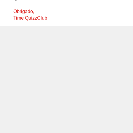
Obrigado,
Time QuizzClub