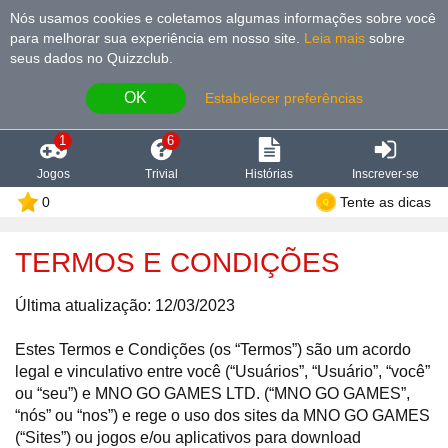
Nós usamos cookies e coletamos algumas informações sobre você
para melhorar sua experiência em nosso site
.
Leia mais
sobre
seus dados no Quizzclub.
OK
Estabelecer preferências
1
6
Jogos
Trivial
Histórias
Inscrever-se
0
Tente as dicas
TERMOS E CONDIÇÕES
Última atualização: 12/03/2023
Estes Termos e Condições (os “Termos”) são um acordo
legal e vinculativo entre você (“Usuários”, “Usuário”, “você”
ou “seu”) e MNO GO GAMES LTD. (“MNO GO GAMES”,
“nós” ou “nos”) e rege o uso dos sites da MNO GO GAMES
(“Sites”) ou jogos e/ou aplicativos para download