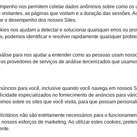
empenho nos permitem coletar dados anônimos sobre como os u
 visitantes, as páginas que visitam e a duração das sessões. 
izar o desempenho dos nossos Sites.
kies nos ajudam a detectar e solucionar quaisquer erros ou p
rros, podemos identificar e resolver rapidamente quaisquer prob
nálise para nos ajudar a entender como as pessoas usam noss
os provedores de serviços de análise terceirizados que usamo
núncios para você, inclusive quando você navega em nossos S
icidade especializados no fornecimento de anúncios para vários
imos sobre os sites que você visita, para que possam personal
icitários não são estritamente necessários para o funcioname
nossos esforços de marketing. Ao utilizar estes cookies, pret
ente.