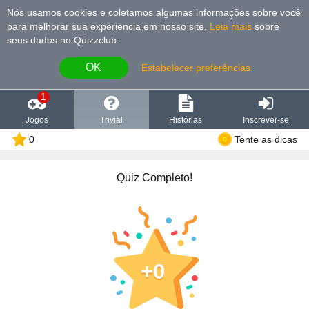
Nós usamos cookies e coletamos algumas informações sobre você
para melhorar sua experiência em nosso site
.
Leia mais
sobre
seus dados no Quizzclub.
OK
Estabelecer preferências
1
Jogos
Trivial
Histórias
Inscrever-se
0
Tente as dicas
Quiz Completo!
0