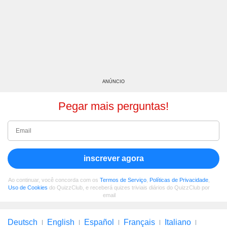
ANÚNCIO
Pegar mais perguntas!
inscrever agora
Ao continuar, você concorda com os
Termos de Serviço
,
Políticas de Privacidade
,
Uso de Cookies
do QuizzClub, e receberá quizes triviais diários do QuizzClub por
email
Deutsch
English
Español
Français
Italiano