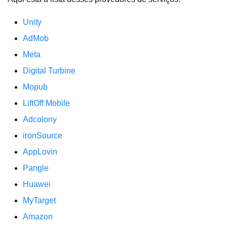
Unity
AdMob
Meta
Digital Turbine
Mopub
LiftOff Mobile
Adcolony
ironSource
AppLovin
Pangle
Huawei
MyTarget
Amazon