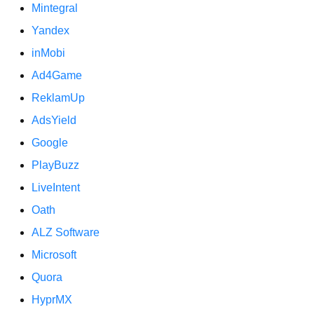
Mintegral
Yandex
inMobi
Ad4Game
ReklamUp
AdsYield
Google
PlayBuzz
LiveIntent
Oath
ALZ Software
Microsoft
Quora
HyprMX