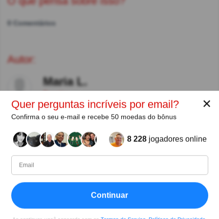
O que pensa sobre isso?
0 Comentários
Autor:
Maria L.
Escritor
✕
Quer perguntas incríveis por email?
Confirma o seu e-mail e recebe 50 moedas do bônus
Desde
Nível
Pontuação
Perguntas
11/2018
94
509357
5410
8 228
jogadores online
Compartilhar
no Facebook
Continuar