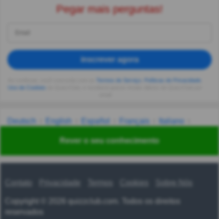
Pegar mais perguntas!
inscrever agora
Ao continuar, você concorda com os
Termos de Serviço
,
Políticas de Privacidade
,
Uso de Cookies
do QuizzClub, e receberá quizes triviais diários do QuizzClub por
email
Deutsch
English
Español
Français
Italiano
Nederlands
Polski
Português
Svenska
Türkçe
Rever o seu conhecimento
Русский
Українська
हिन्दी
한국어
汉语
漢語
Contato
Privacidade
Termos
Cookies
Sobre Nós
Copyright © 2026 quizzclub.com. Todos os direitos
reservados