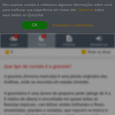
Nós usamos cookies e coletamos algumas informações sobre você
para melhorar sua experiência em nosso site
.
Leia mais
sobre
seus dados no Quizzclub.
OK
Estabelecer preferências
1
6
Jogos
Trivial
Histórias
Inscrever-se
0
Tente as dicas
Que tipo de comida é a graviola?
A graviola (Annona muricata) é uma planta originária das
Antilhas, onde se encontra em estado silvestre.
A gravioleira é uma árvore de pequeno porte (atinge de 4 a
6 metros de altura) e encontrada em quase todas as
florestas tropicais, com folhas verdes brilhantes e flores
amareladas, grandes e isoladas, que nascem no tronco e