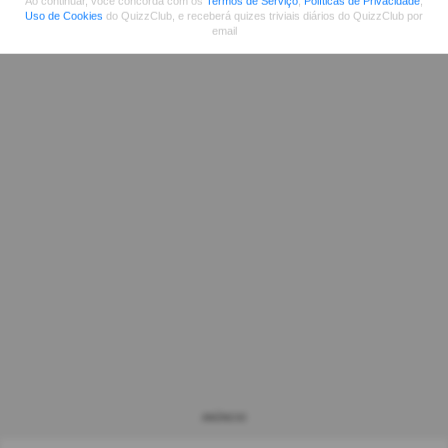
Ao continuar, você concorda com os
Termos de Serviço
,
Políticas de Privacidade
,
Uso de Cookies
do QuizzClub, e receberá quizes triviais diários do QuizzClub por
email
ANÚNCIO