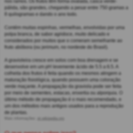
nos ramos. Os frutos têm forma ovalada, casca verde-
pálida, são grandes, chegando a pesar entre 750 gramas a
8 quilogramas e dando o ano todo.
Contém muitas espinhas, vermelhas, envolvidas por uma
polpa branca, de sabor agridoce, muito delicado e
considerados por muitos que o comeram semelhante ao
fruto abóbora (ou jerimum, no nordeste do Brasil).
A gravioleira cresce em solos com boa drenagem e se
desenvolve em um pH levemente ácido de 5.5 a 6.5. A
colheita dos frutos é feita quando os mesmos atingem a
maturação fisiológica, quando possuem uma coloração
verde maçante. A propagação da graviola pode ser feita
por meio de sementes, estacas, enxertia ou alporquia. O
último método de propagação é o mais recomendado, e
um dos métodos mais antigos usados para a reprodução
de plantas.
Mais informações:
pt.wikipedia.org