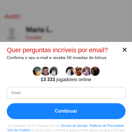
Autor:
Maria L.
Escritor
✕
Quer perguntas incríveis por email?
Desde
Nível
Pontuação
Perguntas
Confirma o seu e-mail e recebe 50 moedas do bônus
11/2018
94
509357
5410
Compartilhar
no Facebook
13 333
jogadores online
Continuar
Ao continuar, você concorda com os
Termos de Serviço
,
Políticas de Privacidade
,
Uso de Cookies
do QuizzClub, e receberá quizes triviais diários do QuizzClub por