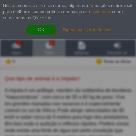
Nós usamos cookies e coletamos algumas informações sobre você
para melhorar sua experiência em nosso site
.
Leia mais
sobre
seus dados no Quizzclub.
OK
Estabelecer preferências
1
6
Jogos
Trivial
Histórias
Inscrever-se
0
Tente as dicas
Que tipo de animal é a Impala?
A impala é um antílope, membro da subfamília de bovídeos
"Aepycerotinae", com cerca de 50 a 60 kg de peso. Vive
em grandes manadas nas savanas e é especialmente
comum no sul de África. Pode atingir velocidades de 90
km/h e saltar cerca de 6 metros para fugir dos predadores,
têm boa visão e audição e reflexos rápidos. Prefere zonas
onde exista uma fonte de água por perto (condição que