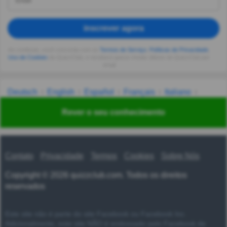
inscrever agora
Ao continuar, você concorda com os
Termos de Serviço
,
Políticas de Privacidade
,
Uso de Cookies
do QuizzClub, e receberá quizes triviais diários do QuizzClub por
email
Deutsch
English
Español
Français
Italiano
Nederlands
Polski
Português
Svenska
Türkçe
Rever o seu conhecimento
Русский
Українська
हिन्दी
한국어
汉语
漢語
Contato
Privacidade
Termos
Cookies
Sobre Nós
Copyright © 2026 quizzclub.com. Todos os direitos
reservados
Este site não é parte do site Facebook ou Facebook Inc.
Adicionalmente, este site NÃO é endossado pelo Facebook de