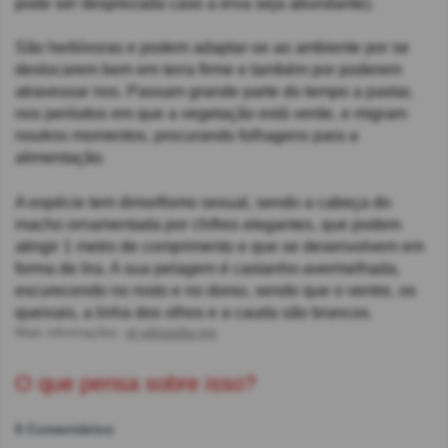
pode ser desprezada caso a erva seja abundante).
São herbívoras e podem adaptar-se ao ambiente por se
deslocarem bem em terra firme e também por poderem
atravessar rios. Passam grande parte do tempo a pastar,
nos períodos em que a vegetação está verde, e migram
noutros momentos, procurando folhagens para a
alimentação.
A espécie tem dimorfismo sexual, sendo a cabeça do
macho ornamentada por chifres elegantes, que podem
atingir 1 metro de comprimento e que se desenvolvem em
forma de lira. A sua pelagem é castanho-avermelhada,
escurecendo no rosto e no dorso, sendo que o ventre, os
queixais, a linha dos olhos e a cauda são brancos.
Mais informações:
pt.wikipedia.org
O que pensa sobre isso?
0 Comentários